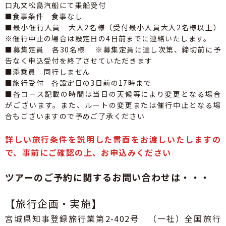
口丸文松島汽船にて乗船受付
■食事条件 食事なし
■最小催行人員 大人2名様（受付最小人員大人2名様以上）
※催行中止の場合は設定日の4日前までに連絡いたします。
■募集定員 各30名様 ※募集定員に達し次第、締切前に予
告なく申込受付を終了させていただきます
■添乗員 同行しません
■旅行受付 各設定日の3日前の17時まで
■各コース記載の時間は当日の天候等により変更となる場合
がございます。また、ルートの変更または催行中止となる場
合もございますので予めご了承ください
詳しい旅行条件を説明した書面をお渡しいたしますの
で、事前にご確認の上、お申込みください
ツアーのご予約に関するお問い合わせは・・・
【旅行企画・実施】
宮城県知事登録旅行業第2-402号 （一社）全国旅行