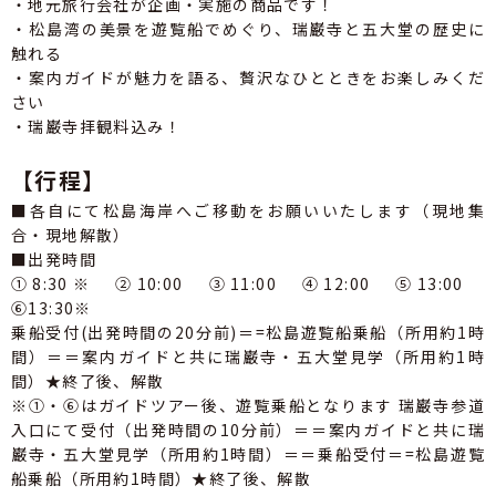
・地元旅行会社が企画・実施の商品です！
・松島湾の美景を遊覧船でめぐり、瑞巌寺と五大堂の歴史に
触れる
・案内ガイドが魅力を語る、贅沢なひとときをお楽しみくだ
さい
・瑞巌寺拝観料込み！
【行程】
■各自にて松島海岸へご移動をお願いいたします（現地集
合・現地解散）
■出発時間
①8:30※ ②10:00 ③11:00 ④12:00 ⑤13:00
⑥13:30※
乗船受付(出発時間の20分前)＝=松島遊覧船乗船（所用約1時
間）＝＝案内ガイドと共に瑞巌寺・五大堂見学（所用約1時
間）★終了後、解散
※①・⑥はガイドツアー後、遊覧乗船となります 瑞巌寺参道
入口にて受付（出発時間の10分前）＝＝案内ガイドと共に瑞
巌寺・五大堂見学（所用約1時間）＝＝乗船受付＝=松島遊覧
船乗船（所用約1時間）★終了後、解散