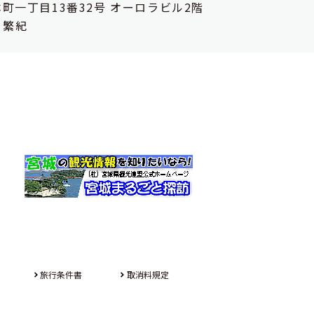
町一丁目13番32号
オーロラビル2階
 繁紀
旅行条件書
取消料規定